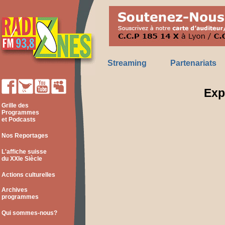
Streaming
Partenariats
Exp
Grille des
Programmes
et Podcasts
Nos Reportages
L'affiche suisse
du XXIe Siècle
Actions culturelles
Archives
programmes
Qui sommes-nous?