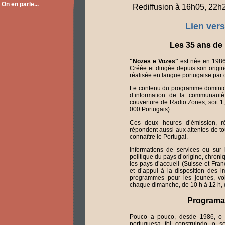
On en parle...
Rediffusion à 16h05, 22h2
Lien vers
Les 35 ans d
"Nozes e Vozes"
est née en 1986
Créée et dirigée depuis son origine
réalisée en langue portugaise par 
Le contenu du programme dominica
d’information de la communaut
couverture de Radio Zones, soit 1,
000 Portugais).
Ces deux heures d’émission, r
répondent aussi aux attentes de to
connaître le Portugal.
Informations de services ou sur l’
politique du pays d’origine, chroni
les pays d’accueil (Suisse et Fran
et d’appui à la disposition des 
programmes pour les jeunes, vo
chaque dimanche, de 10 h à 12 h, 
Programa
Pouco a pouco, desde 1986, o 
portuguesa foi construindo o s