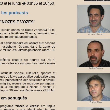
0 et le lundi � 03h35 et 10h50
 les podcasts
e "NOZES E VOZES"
 sur les ondes de Radio Zones 93,8 Fm.
 par le Pr. Alvaro Oliveira, l’émission est
Alvaro Oliveira
quatre animateurs portugais.
l hebdomadaire est attentif aux besoins
é lusophone résidant dans la zone de
2 million d’auditeurs potentiels (dont 100
épétées chaque six heures sur 24 h,
utes celles et ceux qui cherchent à mieux
Pedro Gomes
actualité sociale, culturelle, sportive et
ques de la vie associative portugaise dans
ce), présentation des structures d’accueil
immigrés, revues de musique portugaise,
ilà la mouture de « Nozes e Vozes »,
depuis 30 ans, sur Radio Zones 93.8 FM.
 em português
Carlos Rios
programa "
Nozes e Vozes"
em língua
eu espaço, a sua identidade, fiel aos