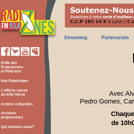
Streaming
Partenariats
Grille des
Programmes
et Podcasts
Nos Reportages
L'affiche suisse
Avec Alv
du XXIe Siècle
Pedro Gomes,
Car
Actions culturelles
Chaque
Archives
programmes
de 10h
Qui sommes-nous?