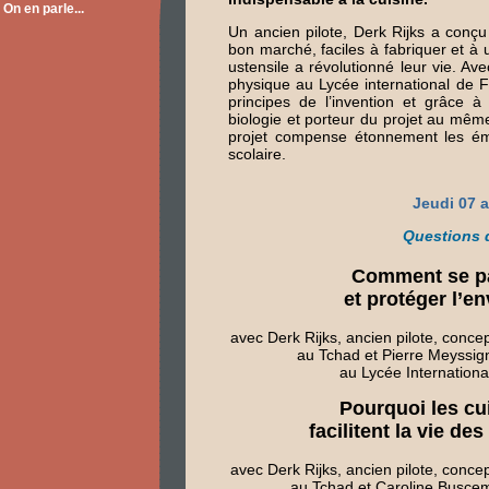
On en parle...
Un ancien pilote, Derk Rijks a conçu 
bon marché, faciles à fabriquer et à u
ustensile a révolutionné leur vie. A
physique au Lycée international de 
principes de l’invention et grâce 
biologie et porteur du projet au mê
projet compense étonnement les ém
scolaire.
Jeudi 07 a
Questions 
Comment se pa
et protéger l’e
avec Derk Rijks, ancien pilote, concep
au Tchad et Pierre Meyssig
au Lycée Internationa
Pourquoi les cu
facilitent la vie d
avec Derk Rijks, ancien pilote, concep
au Tchad et Caroline Busce