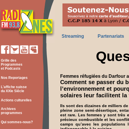
Streaming
Partenariats
Ques
Grille des
Programmes
et Podcasts
Femmes réfugiées du Darfour 
Nos Reportages
Comment se passer du bo
L'affiche suisse
l’environnement
et pourq
du XXIe Siècle
solaires leur facilitent la
Actions culturelles
Ils sont des dizaines de milliers d
Archives
pleine zone semi-désertique, ent
programmes
est rare. Les femmes y sont très
précieux combustible et les confli
Qui sommes-nous?
camps qu’avec les populations l
indispensable à la cuisine.