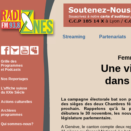
Streaming
Partenariats
Femm
Grille des
Une v
Programmes
et Podcasts
dans 
Nos Reportages
L'affiche suisse
du XXIe Siècle
La campagne électorale bat son p
Actions culturelles
des sièges des deux Chambres féd
prochain. Rappelons qu’à la p
Archives
débutera le 30 novembre, les nouv
programmes
législature parlementaire.
Qui sommes-nous?
A Genève, le canton compte deux rep