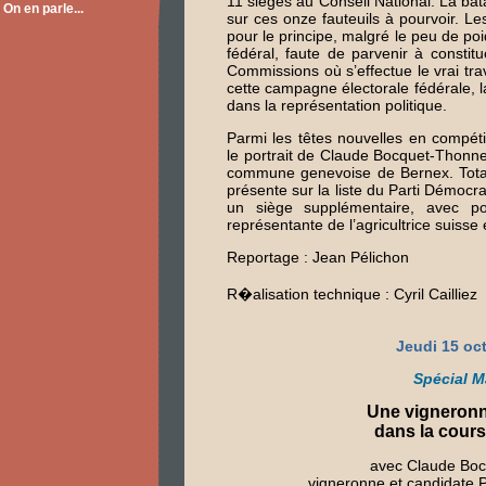
11 sièges au Conseil National. La bata
On en parle...
sur ces onze fauteuils à pourvoir. Les
pour le principe, malgré le peu de poi
fédéral, faute de parvenir à constit
Commissions où s’effectue le vrai tra
cette campagne électorale fédérale,
dans la représentation politique.
Parmi les têtes nouvelles en compéti
le portrait de Claude Bocquet-Thonn
commune genevoise de Bernex. Totale
présente sur la liste du Parti Démocr
un siège supplémentaire, avec p
représentante de l’agricultrice suisse
Reportage : Jean Pélichon
R�alisation technique : Cyril Cailliez
Jeudi 15 oc
Spécial M
Une vigneron
dans la cours
avec Claude Boc
vigneronne et candidate 