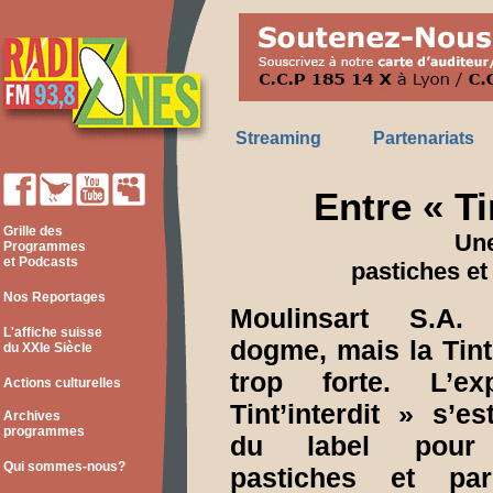
Streaming
Partenariats
Entre « Ti
Grille des
Une
Programmes
et Podcasts
pastiches et
Nos Reportages
Moulinsart S.A.
L'affiche suisse
dogme, mais la Tint
du XXIe Siècle
trop forte. L’ex
Actions culturelles
Tint’interdit » s’es
Archives
programmes
du label pour 
Qui sommes-nous?
pastiches et pa