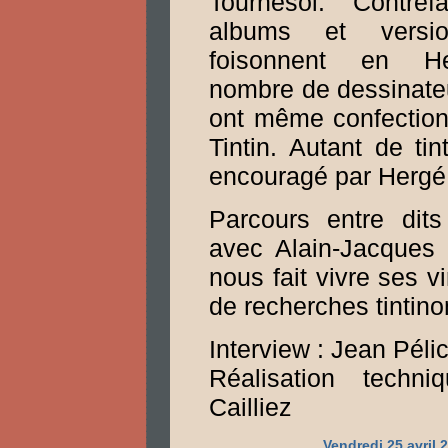
Tournesol. Contref
albums et versio
foisonnent en He
nombre de dessinateu
ont même confection
Tintin. Autant de tin
encouragé par Hergé
Parcours entre dits 
avec Alain-Jacques 
nous fait vivre ses v
de recherches tintin
Interview : Jean Péli
Réalisation techni
Cailliez
Vendredi 25 avril 